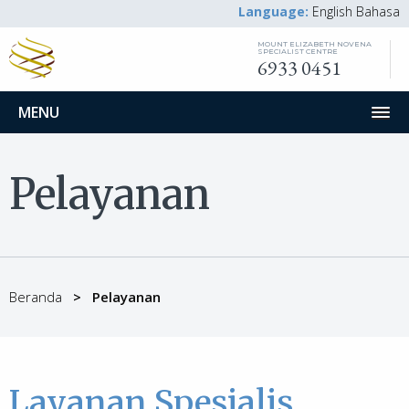
Language:
English
Bahasa
MOUNT ELIZABETH NOVENA
SPECIALIST CENTRE
6933 0451
MENU
Pelayanan
Beranda
Pelayanan
Layanan Spesialis