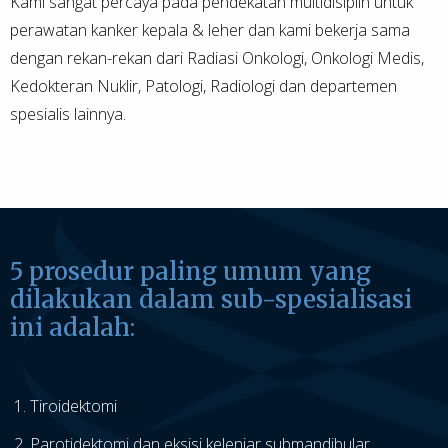
Kami sangat percaya pada pendekatan multidisiplin untuk
perawatan kanker kepala & leher dan kami bekerja sama
dengan rekan-rekan dari Radiasi Onkologi, Onkologi Medis,
Kedokteran Nuklir, Patologi, Radiologi dan departemen
spesialis lainnya.
5 prosedur paling umum yang
dilakukan dalam sub-spesialisasi
ini adalah:
Tiroidektomi
Parotidektomi dan eksisi kelenjar submandibular