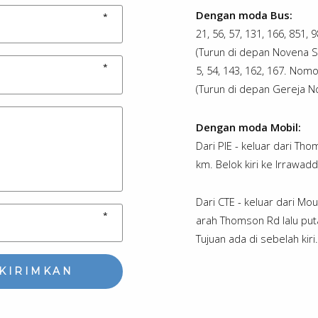
Dengan moda
Novena MRT (NS2
Dengan moda
21, 56, 57, 131
(Turun di depa
5, 54, 143, 162
(Turun di depa
Dengan moda 
Dari PIE - kelu
km. Belok kiri k
Dari CTE - kelu
arah Thomson R
Tujuan ada di s